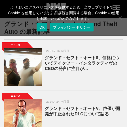
よりよいエクスペリエンスを提供するため、当ウェブサイトでは
T
o
Cookie を使用しています。引き続き閲覧する場合、Cookie の使用
g
を承諾したものとみなされます。
グランド・セフト・オート / Grand Theft
g
OK
プライバシーポリシー
l
Auto の最新記事
e
n
a
v
2024.7.16 火曜日
i
グランド・セフト・オート6、価格につ
g
いてテイクツー・インタラクティヴの
a
CEOの発言に注目が…
t
i
o
n
2024.4.24 水曜日
グランド・セフト・オートV、声優が開
発が中止されたDLCについて語る