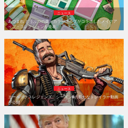
ニュース
あつまれ どうぶつの森、カラーポップがコラボしたメイクア
ップ・コレクションを発表
ニュース
エーペックスレジェンズ、シーズン8の新たなトレイラー動画
が公開