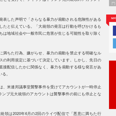
門
発表した声明で「さらなる暴力が扇動される危険性がある
したと伝えている。「大統領の発言は行動を呼びかけるも
ちは地域社会や一般市民に危害が生じる可能性を取り除く
に満ちた行為、嫌がらせ、暴力の扇動を禁止する明確なル
スの利用規定に基づいて決定しています。しかし、先日の
直接配信したかに関係なく、暴力を扇動する様な発言があ
いる。
は、米連邦議事堂襲撃事件を受けてアカウントが一時停止
ランプ元大統領のアカウントは襲撃事件の前にも停止とな
領は2020年6月の2回のライヴ配信で「悪意に満ちた行