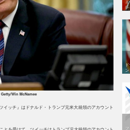
エ
レ
ド
ン
: Getty/Win McNamee
ツイッチ』はドナルド・トランプ元米大統領のアカウント
フ
たことを受けて、ツイッチはトランプ元大統領のアカウント