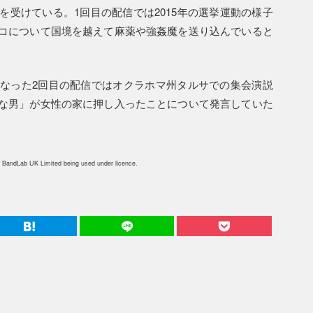
受けている。1回目の配信では2015年の選挙運動の様子
コについて国境を越えて麻薬や強姦魔を送り込んでいると
なった2回目の配信ではオクラホマ州タルサでの集会演説
な男」が女性の家に押し入ったことについて発言していた
 BandLab UK Limited being used under licence.