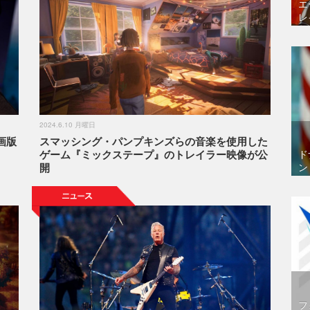
エ
レ
2024.6.10 月曜日
画版
スマッシング・パンプキンズらの音楽を使用した
ゲーム『ミックステープ』のトレイラー映像が公
ド
開
ン
フ