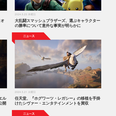
2024.5.23 木曜日
クオ
大乱闘スマッシュブラザーズ、選ぶキャラクター
の勝率について意外な事実が明らかに
2024.5.21 火曜日
エル
任天堂、『ホグワーツ・レガシー』の移植を手掛
公開
けたシヴァー・エンタテインメントを買収