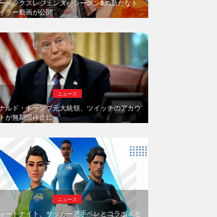
ーペックスレジェンズ、シーズン8の新たなト
イラー動画が公開
ニュース
ナルド・トランプ元大統領、ツイッチのアカウ
トが無期限停止に
ニュース
ォートナイト、サッカー選手ペレとコラボ＆名