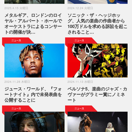
2025.4.15 火曜日
2024.12.24 火曜日
メタルギア、ロンドンのロイ
ソニック・ザ・ヘッジホッ
ヤル・アルバート・ホールで
グ、人気の楽曲の作曲者から
オーケストラによるコンサー
100万ドルを求める訴訟を起こ
トの開催が決…
されること…
2024.11.28 木曜日
2024.11.13 水曜日
ジュース・ワールド、『フォ
ペルソナ5、楽曲のジャズ・カ
ートナイト』内で未発表曲を
ヴァーがグラミー賞にノミネ
公開することに
ート