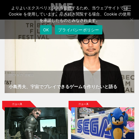
よりよいエクスペリエンスを提供するため、当ウェブサイトでは
T
o
Cookie を使用しています。引き続き閲覧する場合、Cookie の使用
g
を承諾したものとみなされます。
g
OK
プライバシーポリシー
l
e
n
a
v
i
g
a
2023.6.21 水曜日
t
i
小島秀夫、宇宙でプレイできるゲームを作りたいと語る
o
n