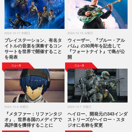
2024.10.17 木曜日
2024.10.15 火曜日
プレイステーション、有名タ
ウィーザー、『ブルー・アル
イトルの音楽を演奏するコン
バム』の30周年を記念して
サートを世界で開催すること
『フォートナイト』で島が公
を発表
開
2024.10.9 水曜日
2024.10.7 月曜日
『メタファー：リファンタジ
ヘイロー、開発元の343インダ
オ』、世界各国のメディアで
ストリーズがヘイロー・スタ
高評価を獲得することに
ジオに名称を変更