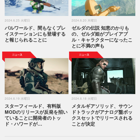
2024.6.25 火曜日
2024.6.20 木曜日
パルワールド、間もなくプレ
ゼルダの伝説 知恵のかりも
イステーションにも登場する
の、ゼルダ姫がプレイアブ
と報じられることに
ル・キャラクターになったこ
とに不満の声も
2024.6.19 水曜日
2024.6.18 火曜日
スターフィールド、有料版
メタルギアソリッド、サウン
MODのリリースが反発を招い
ドトラックがアナログ盤ボッ
ていることに開発者のトッ
クスセットでリリースされる
ド・ハワードが…
ことが決定