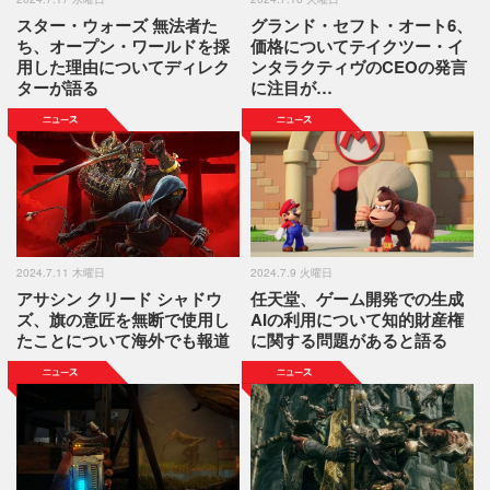
スター・ウォーズ 無法者た
グランド・セフト・オート6、
ち、オープン・ワールドを採
価格についてテイクツー・イ
用した理由についてディレク
ンタラクティヴのCEOの発言
ターが語る
に注目が…
2024.7.11 木曜日
2024.7.9 火曜日
アサシン クリード シャドウ
任天堂、ゲーム開発での生成
ズ、旗の意匠を無断で使用し
AIの利用について知的財産権
たことについて海外でも報道
に関する問題があると語る