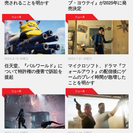
売されることを明かす
ブ・ヨウテイ』が2025年に発
売決定
2024.9.19 木曜日
2024.7.31 水曜日
任天堂、『パルワールド』に
マイクロソフト、ドラマ『フ
ついて特許権の侵害で訴訟を
ォールアウト』の配信後にゲ
提起
ームのプレイ時間が急増した
ことを明かす
2024.7.17 水曜日
2024.7.16 火曜日