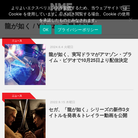
よりよいエクスペリエンスを提供するため、当ウェブサイトでは
T
o
Cookie を使用しています。引き続き閲覧する場合、Cookie の使用
g
を承諾したものとみなされます。
龍が如く / Yakuza の最新記事
g
OK
プライバシーポリシー
l
e
n
2024.6.4 火曜日
a
龍が如く、実写ドラマがアマゾン・プラ
v
イム・ビデオで10月25日より配信決定
i
g
a
t
i
o
n
2022.9.15 木曜日
セガ、「龍が如く」シリーズの新作3タ
イトルを発表＆トレイラー動画を公開