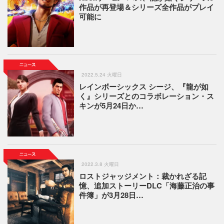
作品が再登場＆シリーズ全作品がプレイ
可能に
2022.5.24 火曜日
レインボーシックス シージ、『龍が如
く』シリーズとのコラボレーション・ス
キンが5月24日か…
2022.3.8 火曜日
ロストジャッジメント：裁かれざる記
憶、追加ストーリーDLC「海藤正治の事
件簿」が3月28日…