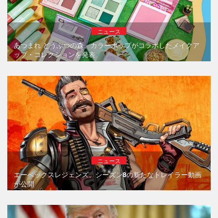
ニュース
あつまれ どうぶつの森、カラーポップがコラボしたメイクア
ップ・コレクションを発表
ニュース
エーペックスレジェンズ、シーズン8の新たなトレイラー動画
が公開