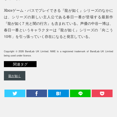
Xboxゲーム・パスでプレイできる『龍が如く』シリーズのなかに
は、シリーズの新しい主人公である春日一番が登場する最新作
『龍が如く7 光と闇の行方』も含まれている。声優の中谷一博は、
春日一番というキャラクターは『龍が如く』シリーズの「向こう
10年」を引っ張っていく存在になると発言している。
Copyright © 2026 BandLab UK Limited. NME is a registered trademark of BandLab UK Limited
being used under licence.
関連タグ
龍が如く