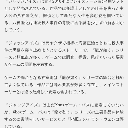
『ジャッジアイズ』は元々2018年にプレイステーション4用ソフト
として発売されている。作品では弁護士としての仕事を失った主
人公の八神隆之が、探偵として新たな人生を歩む姿を描いてい
る。八神隆之は連続殺人事件の背後にある謎を少しずつ解き明か
していく。
『ジャッジアイズ』は元ヤクザで相棒の海藤正治とともに殺人事
件の黒幕を突き止めようとするストーリーで、『龍が如く』シリ
ーズと類似点が多く、ゲームでは調査、探索、尾行といった要素
がゲームの展開を左右する。
ゲームの舞台となる神室町は『龍が如く』シリーズの舞台と極め
てよく似ている。作品には隠れ要素が数多く存在し、メインスト
ーリーとは違った嬉しい要素も含まれている。
『ジャッジアイズ』はまだXboxゲーム・パスに登場していない
が、Xboxゲーム・パスは『龍が如く』シリーズの主要作品を体験
するのに素晴らしいサービスだと『NME』のアラン・ウェンは評
している。