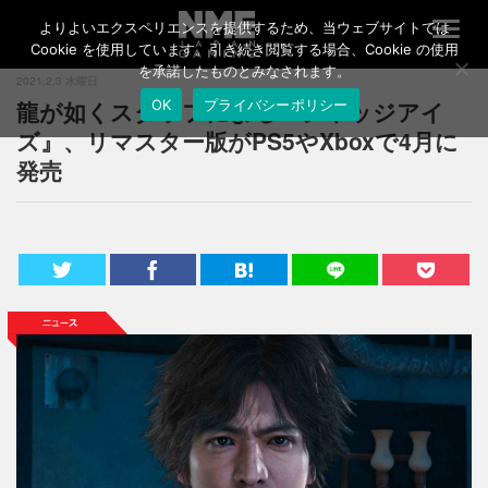
よりよいエクスペリエンスを提供するため、当ウェブサイトでは
T
o
Cookie を使用しています。引き続き閲覧する場合、Cookie の使用
g
を承諾したものとみなされます。
2021.2.3 水曜日
g
龍が如くスタッフによる『ジャッジアイ
OK
プライバシーポリシー
l
e
ズ』、リマスター版がPS5やXboxで4月に
n
発売
a
v
i
g
a
t
i
o
n