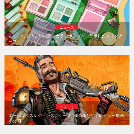
ニュース
あつまれ どうぶつの森、カラーポップがコラボしたメイクア
ップ・コレクションを発表
ニュース
エーペックスレジェンズ、シーズン8の新たなトレイラー動画
が公開