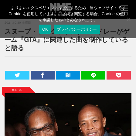
よりよいエクスペリエンスを提供するため、当ウェブサイトでは
T
o
Cookie を使用しています。引き続き閲覧する場合、Cookie の使用
g
を承諾したものとみなされます。
2021.10.30 土曜日
g
スヌープ・ドッグ、ドクター・ドレーがゲ
OK
プライバシーポリシー
l
e
ーム『GTA』に関連した曲を制作している
n
と語る
a
v
i
g
a
t
i
o
n