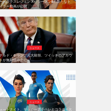
ーペックスレジェンズ、シーズン8の新たなト
イラー動画が公開
ニュース
ナルド・トランプ元大統領、ツイッチのアカウ
トが無期限停止に
ニュース
ォートナイト、サッカー選手ペレとコラボ＆名