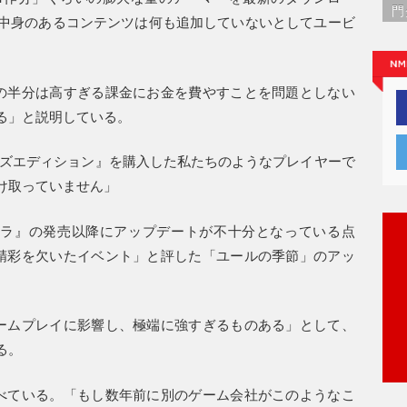
門
中身のあるコンテンツは何も追加していないとしてユービ
マーの半分は高すぎる課金にお金を費やすことを問題としない
る」と説明している。
クターズエディション』を購入した私たちのようなプレイヤーで
け取っていません」
ハラ』の発売以降にアップデートが不十分となっている点
が、精彩を欠いたイベント」と評した「ユールの季節」のアッ
「ゲームプレイに影響し、極端に強すぎるものある」として、
る。
に述べている。「もし数年前に別のゲーム会社がこのようなこ