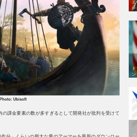
エ
レ
ド
ン
Photo: Ubisoft
ム内の課金要素の数が多すぎるとして開発社が批判を受けて
フ
ーム1作分」くらいの膨大な量のアーマーを最新のダウンロー