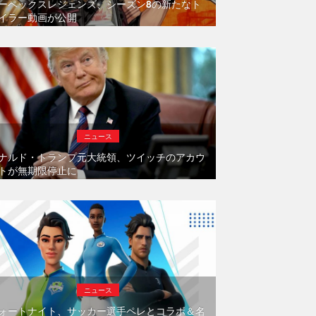
ーペックスレジェンズ、シーズン8の新たなト
イラー動画が公開
ニュース
ナルド・トランプ元大統領、ツイッチのアカウ
トが無期限停止に
ニュース
ォートナイト、サッカー選手ペレとコラボ＆名