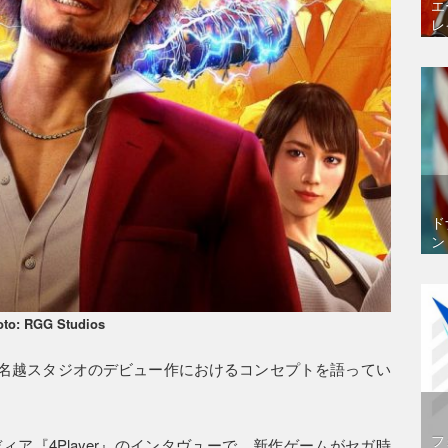
エ
レ
ド
ン
oto: RGG Studios
名越スタジオのデビュー作におけるコンセプトを語ってい
フ
ィア『4Player』のインタヴューで、新作ゲームがセガ時