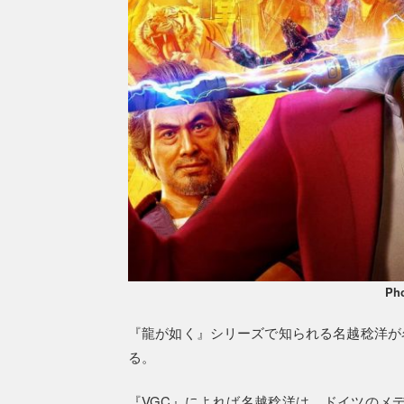
Ph
『龍が如く』シリーズで知られる名越稔洋が
る。
『VGC』によれば名越稔洋は、ドイツのメデ