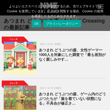
よりよいエクスペリエンスを提供するため、当ウェブサイトでは
T
o
Cookie を使用しています。引き続き閲覧する場合、Cookie の使用
g
を承諾したものとみなされます。
あつまれ どうぶつの森 / Animal Crossing
g
OK
プライバシーポリシー
l
の最新記事
e
n
a
v
2021.12.23 木曜日
i
あつまれ どうぶつの森、女性ゲーマー
g
1000人を対象にした調査で「最も差別が
a
なく親しみやす…
t
i
o
n
2021.12.19 日曜日
あつまれ どうぶつの森、ゲーム内のどう
ぶつたちが「服を着ていない状態にな
る」不具合が修正さ…