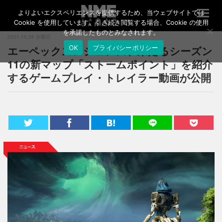
よりよいエクスペリエンスを提供するため、当ウェブサイトでは
T
o
Cookie を使用しています。引き続き閲覧する場合、Cookie の使用
g
を承諾したものとみなされます。
2021.10.26 火曜日
g
エーペックスレジェンズ、来たるシーズン
OK
プライバシーポリシー
l
e
11の新マップ「ストームポイント」を紹介
n
するゲームプレイ・トレイラー動画が公開
a
v
i
g
a
t
i
o
n