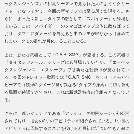
ックスレジェンズ』の初期シーズンで見られた犬のようなクリー
チャーとなっており、今回の新マップでは至る所で出現する。さ
らに、まったく新しいタイプの敵として「スパイダー」が登場し
ている。この「スパイダー」のタマゴはマップ全体に散らばって
おり、タマゴにダメージを与えると中のクモが眠りから目覚めて
しまい、クモの群れが孵化することになる。
また、新たな武器として「C.A.R. SMG」が登場する。この武器は
『タイタンフォール』シリーズにも登場していたが、『エーペッ
クスレジェンズ：エスケープ』では新たな仕掛けが施されてい
る。今回のトレイラー動画では「C.A.R. SMG」をライトアモとヘ
ビーアモ（銃弾のダメージ量が異なる2タイプの弾薬）に切り替え
る場面が確認できており、これは新武器特有の仕組みとなってい
る。
さらに、新レジェンドである「アッシュ」の戦闘シーンが初公開
されており、彼女の2つのアビリティが紹介されている。1つ目の
アビリティは回転するスネアを投げると最初に近づいてきた敵に