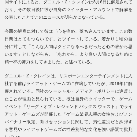
同サイトによると、ダニエル・Z・クレインは8月6日に解雇されて
おり、その数日後に彼が自身のツイッター・アカウントで解雇を
公表したことでこのニュースが明らかになっている。
今回の解雇に対して彼は「心を痛め、落ち込んでいます。この数
日間はとてもつらいです」とツイートしている。若かりし頃の自
分に対して「こんな人間はクビになるべきだったと心の底から思
います」としながらも、「あれから、より良い人間になるために
精一杯の努力をしてきました」と述べている。
ダニエル・Z・クレインは、リスポーンエンターテインメントに入
社する前はライアット・ゲームズに在籍していたが、2018年に解
雇されている。同社のソーシャル・メディア・ポリシーに違反し
たことが理由と見られている。彼は自身のツイッターで、ゲーム
イベント『リーグ・オブ・レジェンド パックス ウェスト』でライ
アット・ゲームズが開催した「ゲーム業界志望の女性およびノン
バイナリー限定」向けセッションに関して、男性差別だと糾弾す
る意見やライアットゲームズの性差別的な文化を強い語調で批判
していた。