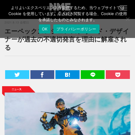
よりよいエクスペリエンスを提供するため、当ウェブサイトでは
T
o
Cookie を使用しています。引き続き閲覧する場合、Cookie の使用
g
を承諾したものとみなされます。
2021.8.13 金曜日
g
エーペックスレジェンズ、リード・デザイ
OK
プライバシーポリシー
l
e
ナーが過去の不適切発言を理由に解雇され
n
る
a
v
i
g
a
t
i
o
n