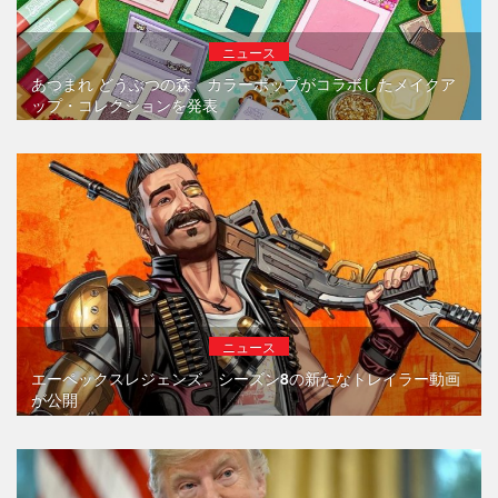
ニュース
あつまれ どうぶつの森、カラーポップがコラボしたメイクア
ップ・コレクションを発表
ニュース
エーペックスレジェンズ、シーズン8の新たなトレイラー動画
が公開