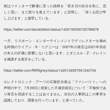
彼はツイッターで解雇に至った経緯を「若き日の自分を恥じ、悲
しく思い、また怒りを覚えています」と説明し、「深くお詫び申
し上げます」と謝罪している。
https://twitter.com/danielzklein/status/1420156556725788678
一方、リスポーン・エンターテインメントでディレクターを務め
る同僚のライアン・K・リグニーは「2007年の発言は2021年現在
の本人の評価に影響しないと思います」とダニエル・Z・クレイン
を擁護する発言をしている。
https://twitter.com/RKRigney/status/1420134957591240704
エレクトロニック・アーツの広報担当者は『ファンバイト』への
声明の中で、7月29日に発覚した不適切発言について「不愉快であ
り発言を容認することはありません。当社の人事部はこの事実を
認識しており、調査を行っています」と述べていた。