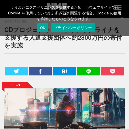
よりよいエクスペリエンスを提供するため、当ウェブサイトでは
T
o
Cookie を使用しています。引き続き閲覧する場合、Cookie の使用
g
を承諾したものとみなされます。
2022.2.28 月曜日
g
CDプロジェクト・レッド、ウクライナを
OK
プライバシーポリシー
l
e
支援する人道支援団体へ約2800万円の寄付
n
を実施
a
v
i
g
a
t
i
o
n