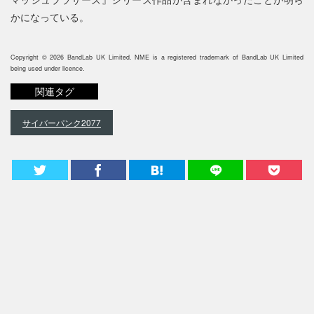
かになっている。
Copyright © 2026 BandLab UK Limited. NME is a registered trademark of BandLab UK Limited
being used under licence.
関連タグ
サイバーパンク2077