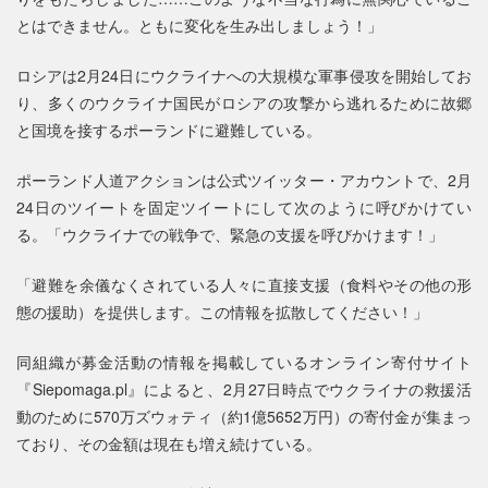
とはできません。ともに変化を生み出しましょう！」
ロシアは2月24日にウクライナへの大規模な軍事侵攻を開始してお
り、多くのウクライナ国民がロシアの攻撃から逃れるために故郷
と国境を接するポーランドに避難している。
ポーランド人道アクションは公式ツイッター・アカウントで、2月
24日のツイートを固定ツイートにして次のように呼びかけてい
る。「ウクライナでの戦争で、緊急の支援を呼びかけます！」
「避難を余儀なくされている人々に直接支援（食料やその他の形
態の援助）を提供します。この情報を拡散してください！」
同組織が募金活動の情報を掲載しているオンライン寄付サイト
『Siepomaga.pl』によると、2月27日時点でウクライナの救援活
動のために570万ズウォティ（約1億5652万円）の寄付金が集まっ
ており、その金額は現在も増え続けている。