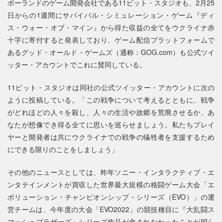
ポーランドのゲーム開発会社である11ビット・スタジオも、2月25
日からの1週間にサバイバル・シミュレーション・ゲーム『ディ
ス・ウォー・オブ・マイン』から得た収益の全てをウクライナ赤
十字に寄付すると発表しており、ゲーム配信プラットフォームで
あるグッド・オールド・ゲームズ（通称：GOG.com）も公式ツイ
ッター・アカウントでこれに賛同している。
11ビット・スタジオは同社の公式ツイッター・アカウントに次の
ように投稿している。「この戦争について考えるとともに、戦争
がどれほどの人々を殺し、人々の生活や故郷を荒廃させるか、あ
なたが想像でき得る全てに思いを巡らせましょう。私たちプレイ
ヤーと開発者は共にウクライナでの戦争の犠牲者を支援するため
にできる限りのことをしましょう」
その他のニュースとしては、昨年ソニー・インタラクティブ・エ
ンタテインメントが買収した世界最大規模の格闘ゲーム大会「エ
ボリューション・チャンピオンシップ・シリーズ（EVO）」の運
営チームは、今年度の大会「EVO2022」の競技種目に『大乱闘ス
マッシュブラザーズ』シリーズ作品が含まれなかったことが明ら