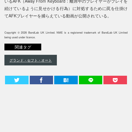
いるAFK（Away From Keyboard：離席中のプレイヤーがプレイを
続けているように見せかける行為）に対処するために罠を仕掛け
てAFKプレイヤーを捕らえている動画が公開されている。
Copyright © 2026 BandLab UK Limited. NME is a registered trademark of BandLab UK Limited
being used under licence.
関連タグ
グランド・セフト・オート