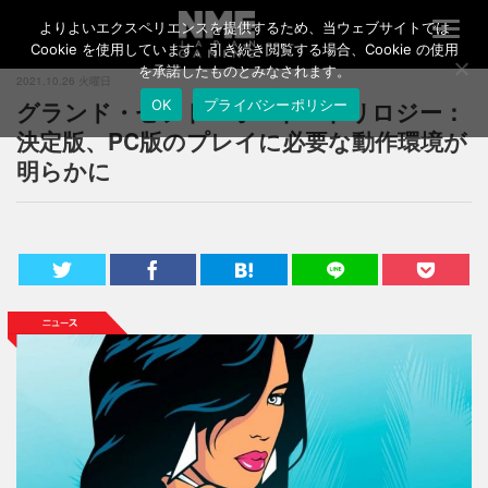
よりよいエクスペリエンスを提供するため、当ウェブサイトでは
T
o
Cookie を使用しています。引き続き閲覧する場合、Cookie の使用
g
を承諾したものとみなされます。
2021.10.26 火曜日
g
グランド・セフト・オート：トリロジー：
OK
プライバシーポリシー
l
e
決定版、PC版のプレイに必要な動作環境が
n
明らかに
a
v
i
g
a
t
i
o
n