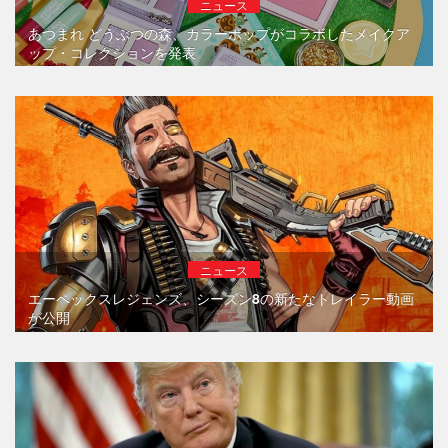
ニュース
あつまれ どうぶつの森、カラーポップがコラボしたメイクア
ップ・コレクションを発表
ニュース
エーペックスレジェンズ、シーズン8の新たなトレイラー動画
が公開