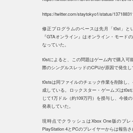
https://twitter.com/staytokyo1/status/137188
修正プログラムのベースは先月「t0st」
『GTAオンライン』はオンライン・モードの
なっていた。
t0stによると、この問題はゲーム内で購入
際のシングルスレッドのCPUが原因で発生し
t0stsは同ファイルのチェック作業を削除
成している。ロックスター・ゲームズはt0s
じて1万ドル（約109万円）を授与し、今後
発表していた。
現時点でクラッシュはXbox One版の
PlayStation 4とPCのプレイヤーからは報