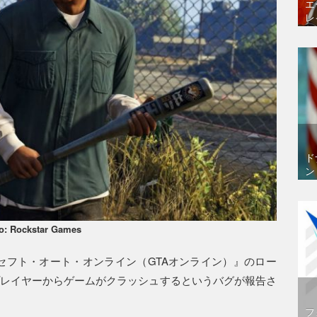
エ
レ
ド
ン
o: Rockstar Games
セフト・オート・オンライン（GTAオンライン）』のロー
版のプレイヤーからゲームがクラッシュするというバグが報告さ
フ