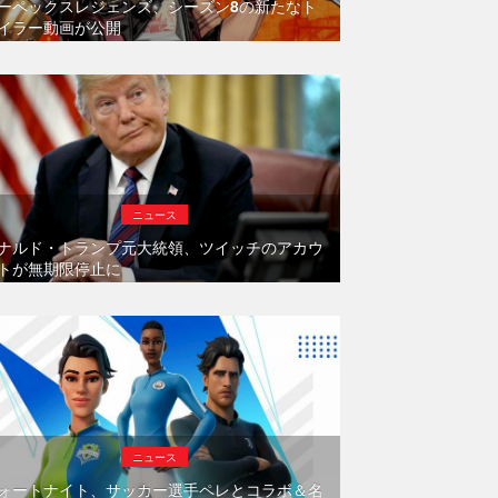
ーペックスレジェンズ、シーズン8の新たなト
イラー動画が公開
ニュース
ナルド・トランプ元大統領、ツイッチのアカウ
トが無期限停止に
ニュース
ォートナイト、サッカー選手ペレとコラボ＆名