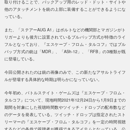
取り付けることで、バックアップ用のレッド・ドット・サイトや
他のアタッチメントを銃の上部に装備することができるようにな
っている。
また、「ステアーAUG A1」はボルトなどの機関部とマガジンがト
リガーよりも後方に設置されているブルパップ方式が特徴のライ
フルとなっており、『エスケープ・フロム・タルコフ』ではブル
パップ方式の銃は「MDR」、「ASh-12」、「RFB」の3種類が既
に登場している。
今回公開されたのは銃の画像のみで、この新たなアサルトライフ
ルが登場する具体的な時期は明らかになっていない。
今年初め、バトルステイト・ゲームズは『エスケープ・フロム・
タルコフ』について、現地時間2021年12月24日から1月9日までの
期間を対象にした視聴時間数やツイッチ・ドロップの配布数など
のデータを発表している。ツイッチ・ドロップは指定されたスト
リーマーの『エスケープ・フロム・タルコフ』を一定の時間視聴
するなどの条件で視聴者が獲得できるアイテムとなっている。公