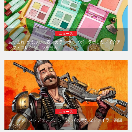
ニュース
あつまれ どうぶつの森、カラーポップがコラボしたメイクア
ップ・コレクションを発表
ニュース
エーペックスレジェンズ、シーズン8の新たなトレイラー動画
が公開