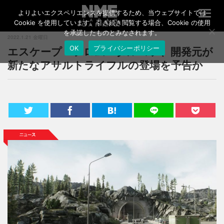
よりよいエクスペリエンスを提供するため、当ウェブサイトでは
T
o
Cookie を使用しています。引き続き閲覧する場合、Cookie の使用
g
を承諾したものとみなされます。
2022.1.21 金曜日
g
エスケープ・フロム・タルコフ、開発元が
OK
プライバシーポリシー
l
e
新たなアサルトライフルの登場を予告か
n
a
v
i
g
a
t
i
o
n