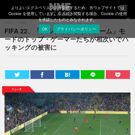
よりよいエクスペリエンスを提供するため、当ウェブサイトでは
T
o
Cookie を使用しています。引き続き閲覧する場合、Cookie の使用
g
を承諾したものとみなされます。
2022.1.7 金曜日
g
FIFA 22、「アルティメット・チーム」モ
OK
プライバシーポリシー
l
e
ードのトップ・ゲーマーたちが相次いでハ
n
ッキングの被害に
a
v
i
g
a
t
i
o
n