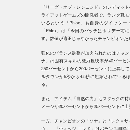
『リーグ・オブ・レジェンド』のレディット
ライアットゲームズの開発者で、ランク戦モ
いるという「Phlox」も自身のツイッター
「Phlox」は「今回のパッチはホリデー
す。数値が適正じゃなかったチャンピオンた
強化のバランス調整が加えられたのはチャン
ナ」は固有スキルの魔力反映率が40パーセ
250パーセントから300パーセントに上昇
ルダウンが5秒から4.5秒に短縮されてい
る。
また、アイテム「自然の力」もスタックの持
メージが20パーセントから25パーセントに
一方、チャンピオンの「ソナ」と「レク＝サ
ウ」、「ウィッツ エンド」はバランス調整