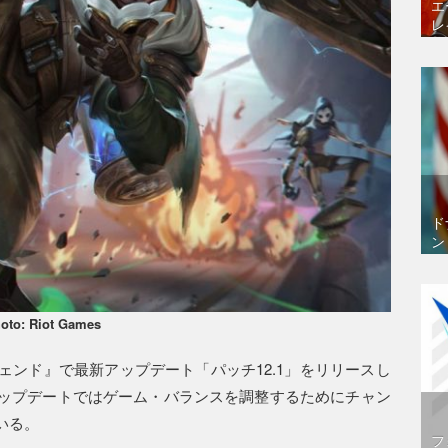
エ
レ
ド
ン
oto: Riot Games
ンド』で最新アップデート「パッチ12.1」をリリースし
ップデートではゲーム・バランスを調整するためにチャン
いる。
フ