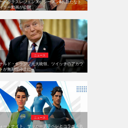
ーペックスレジェンズ、シーズン8の新たなト
イラー動画が公開
ニュース
ナルド・トランプ元大統領、ツイッチのアカウ
トが無期限停止に
ニュース
ォートナイト、サッカー選手ペレとコラボ＆名