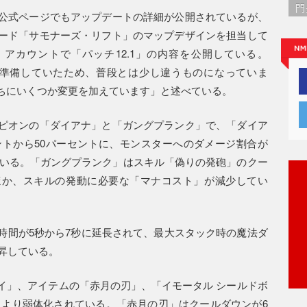
門
公式ページでもアップデートの詳細が公開されているが、
ード「サモナーズ・リフト」のマップデザインを担当して
・アカウントで「パッチ12.1」の内容を公開している。
前に準備していたため、普段とは少し違うものになっていま
ちにいくつか変更を加えています」と述べている。
ピオンの「ダイアナ」と「ガングプランク」で、「ダイア
ントから50パーセントに、モンスターへのダメージ割合が
している。「ガングプランク」はスキル「偽りの発砲」のクー
るほか、スキルの発動に必要な「マナコスト」が減少してい
時間が5秒から7秒に延長されて、最大スタック時の魔法ダ
上昇している。
イ」、アイテムの「赤月の刃」、「イモータル シールドボ
により弱体化されている。「赤月の刃」はクールダウンが6