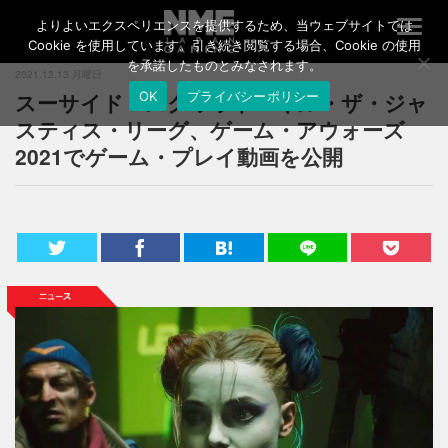
よりよいエクスペリエンスを提供するため、当ウェブサイトでは
T
o
Cookie を使用しています。引き続き閲覧する場合、Cookie の使用
g
を承諾したものとみなされます。
2021.12.13 月曜日
g
スーサイド・スクワッド：キル・ザ・ジャ
OK
プライバシーポリシー
l
e
スティス・リーグ、ゲーム・アウォーズ
n
2021でゲーム・プレイ動画を公開
a
v
i
g
a
t
i
o
n