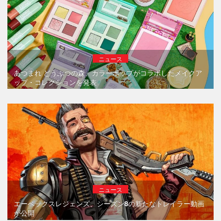
ニュース
あつまれ どうぶつの森、カラーポップがコラボしたメイクア
ップ・コレクションを発表
ニュース
エーペックスレジェンズ、シーズン8の新たなトレイラー動画
が公開