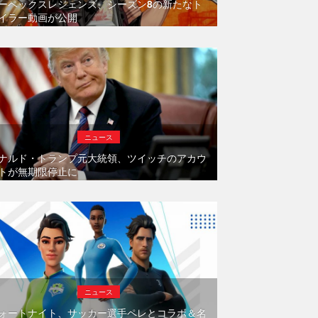
ーペックスレジェンズ、シーズン8の新たなト
イラー動画が公開
ニュース
ナルド・トランプ元大統領、ツイッチのアカウ
トが無期限停止に
ニュース
ォートナイト、サッカー選手ペレとコラボ＆名