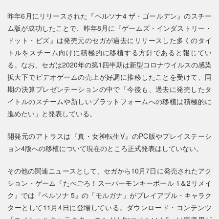
昨年6月にリリースされた『ペルソナ4 ザ・ゴールデン』のスチー
ム版が成功したことで、昨年8月に『ゲームズ・インダストリー・
ドット・ビズ』は発売元のセガが過去にリリースした多くのタイ
トルをスチーム向けに積極的に移植する方針であると報じてい
る。なお、セガは2020年の第1四半期は新型コロナウイルスの感染
拡大下でビデオゲームの売上が好調に推移したことを受けて、同
期の決算プレゼンテーションの中で「今後も、過去に発売したタ
イトルのスチームや新しいプラットフォームへの移植は積極的に
進めたい」と発表している。
開発元のアトラスは『真・女神転生V』のPC版やプレイステーシ
ョン4版への移植について現在のところ正式発表はしていない。
その他の関連ニュースとして、セガから10月7日に発売されたアク
ション・ゲーム『たべごろ！スーパーモンキーボール 1＆2リメイ
ク』では『ペルソナ 5』の「モルガナ」がプレイアブル・キャラク
ターとして11月4日に登場している。ダウンロード・コンテンツ