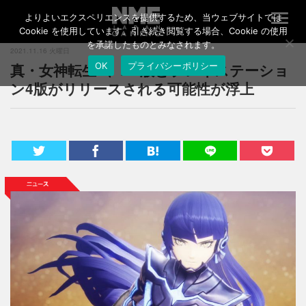
よりよいエクスペリエンスを提供するため、当ウェブサイトでは
T
o
Cookie を使用しています。引き続き閲覧する場合、Cookie の使用
g
を承諾したものとみなされます。
2021.11.16 火曜日
g
真・女神転生V、PC版とプレイステーショ
OK
プライバシーポリシー
l
e
ン4版がリリースされる可能性が浮上
n
a
v
i
g
a
t
i
o
n