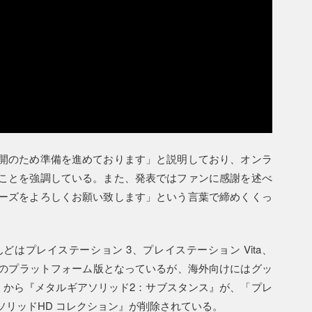
開のため準備を進めております」と説明しており、オンラ
ことを強調している。また、発表ではファンに感謝を述べ
ーズをよろしくお願い致します」という言葉で締めくくっ
はプレイステーション 3、プレイステーション Vita、
旧世代のプラットフォーム版となっているが、海外向けにはグッ
m）から『メタルギアソリッド2：サブスタンス』が、「プレ
リッドHD コレクション』が削除されている。