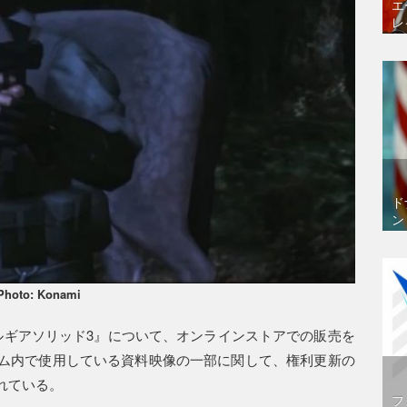
エ
レ
ド
ン
Photo: Konami
ルギアソリッド3』について、オンラインストアでの販売を
ム内で使用している資料映像の一部に関して、権利更新の
れている。
フ