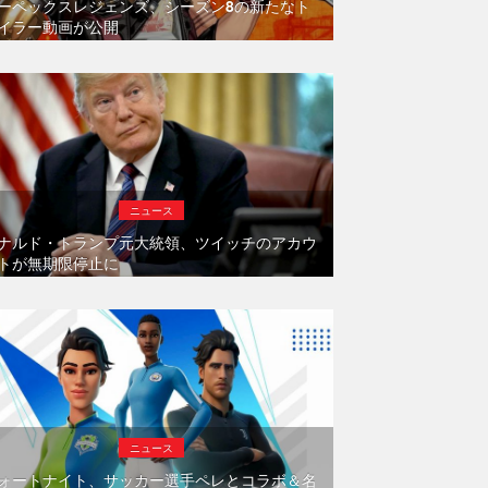
ーペックスレジェンズ、シーズン8の新たなト
イラー動画が公開
ニュース
ナルド・トランプ元大統領、ツイッチのアカウ
トが無期限停止に
ニュース
ォートナイト、サッカー選手ペレとコラボ＆名