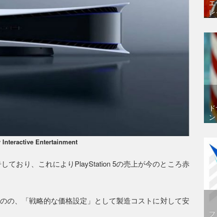
エ
レ
ド
ン
 Interactive Entertainment
おり、これによりPlayStation 5の売上が今のところ赤
れているものの、「戦略的な価格設定」として製造コストに対して安
フ