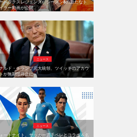
ーペックスレジェンズ、シーズン8の新たなト
イラー動画が公開
ニュース
ナルド・トランプ元大統領、ツイッチのアカウ
トが無期限停止に
ニュース
ォートナイト、サッカー選手ペレとコラボ＆名