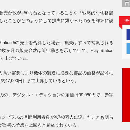
門
5の累計販売台数が450万台となっていることや「戦略的な価格設
したことがどのようにして損失に繋がったのかを詳細に説
layStation 5の売上を合算した場合、損失はすべて補填される
 5の最初の数ヶ月の販売台数は近い動きを示していて、Play Station
を売り上げている。
on 5の高い需要により機体の製造に必要な部品の価格が品薄に
約47,000円）まで上昇しているという。
の、デジタル・エディションの定価は39,980円で、赤字
ンプラスの月間利用者数が4,740万人に達したことも明ら
が当初の予想を上回ると見込まれている。