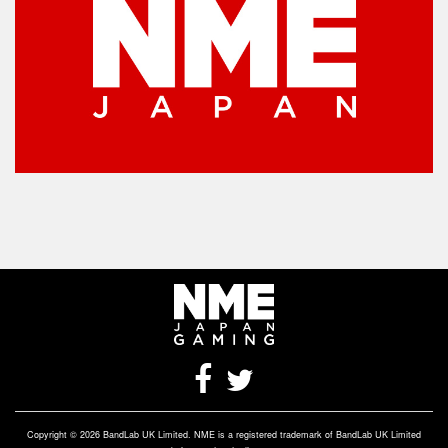
Copyright © 2026 BandLab UK Limited. NME is a registered trademark of BandLab UK Limited