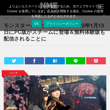
よりよいエクスペリエンスを提供するため、当ウェブサイトでは
T
o
Cookie を使用しています。引き続き閲覧する場合、Cookie の使用
g
を承諾したものとみなされます。
2021.10.1 金曜日
g
モンスターハンターライズ、2022年1月13
OK
プライバシーポリシー
l
e
日にPC版がスチームに登場＆無料体験版も
n
配信されることに
a
v
i
g
a
t
i
o
n