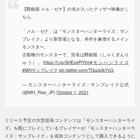
【爵銀龍 メル・ゼナ】の名が入ったティザー映像がこ
ちら。
「メル・ゼナ」は『モンスターハンターライズ：サン
ブレイク』より新登場となる、本作を象徴するメイン
モンスター。
古龍種のモンスターで、別名は爵銀龍（しゃくぎんり
ゅう）。
https://t.co/SHEzePjYtm
#モンハンライズ
#MHサンブレイク
pic.twitter.com/TGqJqIkYxQ
— モンスターハンターライズ：サンブレイク公式
(@MH_Rise_JP)
October 1, 2021
リリース予定の大型拡張コンテンツは『モンスターハンターライ
ズ』を既にプレイしているプレイヤーが『モンスターハンターラ
イズ：サンブレイク』を追加コンテンツとして購入できるように