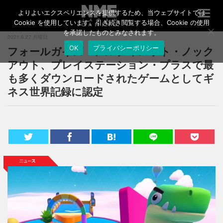
よりよいエクスペリエンスを提供するため、当ウェブサイトでは
T
o
Cookie を使用しています。引き続き閲覧する場合、Cookie の使用
g
を承諾したものとみなされます。
2021.9.27 月曜日
g
フォールガイズ・アルティメット・ノック
OK
プライバシーポリシー
l
e
アウト、プレイステーション・プラスで最
n
も多くダウンロードされたゲームとしてギ
a
ネス世界記録に認定
v
i
g
a
t
i
o
n