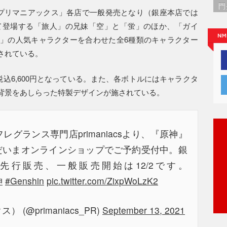
門
「プリマニアックス」各店で一般発売となり（銀座本店では
して登場する「旅人」の兄妹「空」と「蛍」のほか、「ガイ
」の人気キャラクターを合わせた全6種類のキャラクター
されている。
税込6,600円となっている。また、各ボトルにはキャラクタ
背景をあしらった特製デザインが施されている。
グランス専門店primaniacsより、『原神』
だいまオンラインショップでご予約受付中。銀
6より先行販売、一般販売開始は12/2です。
神
#Genshin
pic.twitter.com/ZixpWoLzK2
） (@primaniacs_PR)
September 13, 2021