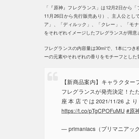
「『原神』フレグランス」は12月2日から
11月26日から先行販売あり）、主人公と
ア」、「ディルック」、「クレー」、「モナ
をそれぞれイメージしたフレグランスが用意
フレグランスの内容量は30mlで、1本につき
ーの元素やそれぞれの香りをモチーフとした
【新商品案内】キャラクターフレ
フレグランスが発売決定！た
座本店では2021/11/2
https://t.co/pTgCPOFuMU
#原
— primaniacs（プリマニアックス