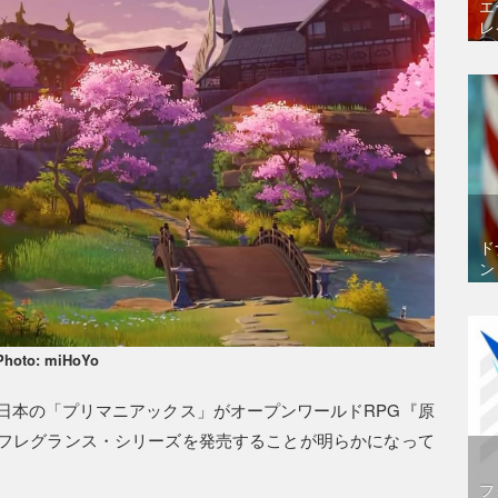
エ
レ
ド
ン
Photo: miHoYo
日本の「プリマニアックス」がオープンワールドRPG『原
フレグランス・シリーズを発売することが明らかになって
フ