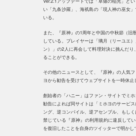
Ver.2.1アップデートでは「草薙の稲光
い「九条沙羅」、海祇島の「現人神の巫女」
いる。
また、『原神』の1周年と中国の中秋節（旧暦
している。プレイヤーは「璃月（リーユエ）
ン）」の2人に再会して料理対決に挑んだり
ることができる。
その他のニュースとして、『原神』の人気フ
ヨから勧告を受けてウェブサイトを一時休止
創始者の「ハニー」はファン・サイトでミホ
勧告によれば同サイトは「ミホヨのサービス
ング、逆コンパイル、逆アセンブル、もしく
禁じている『原神』の利用規約に違反してい
を復旧したことを自身のツイッターで明かし