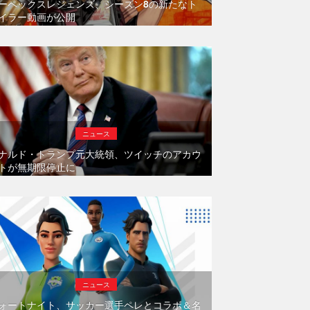
ーペックスレジェンズ、シーズン8の新たなト
イラー動画が公開
ニュース
ナルド・トランプ元大統領、ツイッチのアカウ
トが無期限停止に
ニュース
ォートナイト、サッカー選手ペレとコラボ＆名