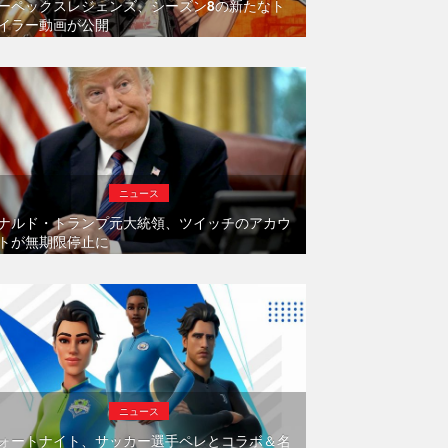
ーペックスレジェンズ、シーズン8の新たなト
イラー動画が公開
ニュース
ナルド・トランプ元大統領、ツイッチのアカウ
トが無期限停止に
ニュース
ォートナイト、サッカー選手ペレとコラボ＆名