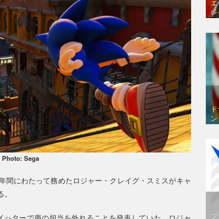
エ
レ
ド
ン
Photo: Sega
0年間にわたって務めたロジャー・クレイグ・スミスがキャ
る。
フ
ツイッターで声の担当を外れることを発表していた。ロジャ