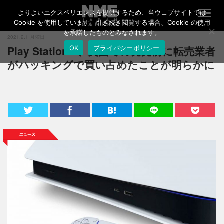
よりよいエクスペリエンスを提供するため、当ウェブサイトでは
T
o
Cookie を使用しています。引き続き閲覧する場合、Cookie の使用
g
を承諾したものとみなされます。
2021.2.1 月曜日
g
Play Station 5、英国での発売前に転売業者
OK
プライバシーポリシー
l
e
がハッキングで買い占めたことが明らかに
n
a
v
i
g
a
t
i
o
n