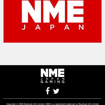
Copyright © 2026 BandLab UK Limited. NME is a registered trademark of BandLab UK Limited