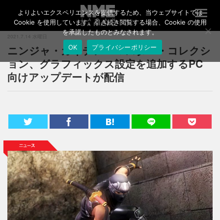
よりよいエクスペリエンスを提供するため、当ウェブサイトでは
T
o
Cookie を使用しています。引き続き閲覧する場合、Cookie の使用
g
を承諾したものとみなされます。
2021.7.14 水曜日
g
ニンジャ・ガイデン：マスター・コレクシ
OK
プライバシーポリシー
l
e
ョン、グラフィックス設定を追加するPC
n
向けアップデートが配信
a
v
i
g
a
t
i
o
n