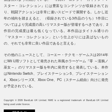
スター・コレクション』には豊富なコンテンツが収録されてお
り、戦闘アクションは非常に速いスピードで展開する。しかし近
年の傾向を踏まえると、（収録されている3作品のうち）1作目に
ついてはより完成度の高いリマスター版が登場するべきであり、2
作目の完成度は最も低くなっている。本作品はタイトル通りの
「マスター・コレクション」という仕上がりには及ばないもの
の、それでも非常に良い作品であると言える」
その他のニュースとして、コーエー・テクモ・ゲームスは2014年
にWii U用ソフトとして発売された和風ホラーゲーム『零 ～濡鴉ノ
巫女～』のリマスター版を年内に発売すると発表している。本作
はNintendo Switch、プレイステーション5、プレイステーション
4、XboxシリーズX、Xbox One、PC（スチーム経由）向けに発売
が予定されている。
Copyright © 2026 BandLab UK Limited. NME is a registered trademark of BandLab UK Limited
being used under licence.