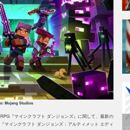
エ
レ
ド
ン
o: Mojang Studios
RPG『マインクラフト ダンジョンズ』に関して、最新の
『マインクラフト ダンジョンズ：アルティメット エディ
フ