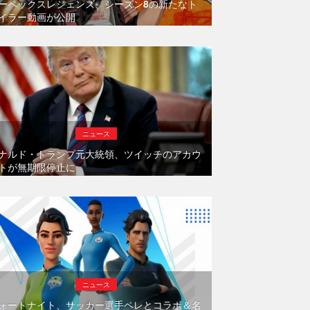
ーペックスレジェンズ、シーズン8の新たなト
イラー動画が公開
ニュース
ナルド・トランプ元大統領、ツイッチのアカウ
トが無期限停止に
ニュース
ォートナイト、サッカー選手ペレとコラボ＆名