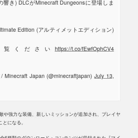
無の響き) DLCがMinecraft Dungeonsに登場しま
imate Edition (アルティメットエディション)
ご覧ください
https://t.co/fEwfOphCV4
raft Japan (@minecraftjapan)
July 13,
敵や強力な装備、新しいミッションが追加され、プレイヤ
ことになる。
全6種類のダウンロード・コンテンツが収録された『マイ