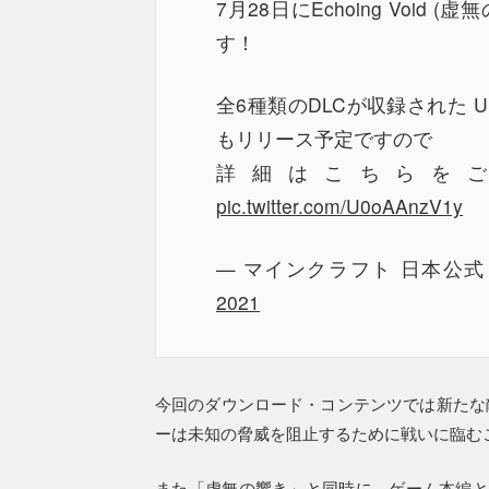
7月28日にEchoing Void (虚
す！
全6種類のDLCが収録された Ult
もリリース予定ですので
詳細はこちらを
pic.twitter.com/U0oAAnzV1y
— マインクラフト 日本公式 / Minec
2021
今回のダウンロード・コンテンツでは新たな
ーは未知の脅威を阻止するために戦いに臨む
また「虚無の響き」と同時に、ゲーム本編と