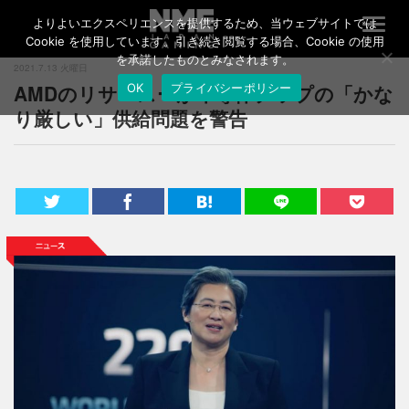
よりよいエクスペリエンスを提供するため、当ウェブサイトでは
T
o
Cookie を使用しています。引き続き閲覧する場合、Cookie の使用
g
を承諾したものとみなされます。
2021.7.13 火曜日
g
AMDのリサ・スーが半導体チップの「かな
OK
プライバシーポリシー
l
e
り厳しい」供給問題を警告
n
a
v
i
g
a
t
i
o
n