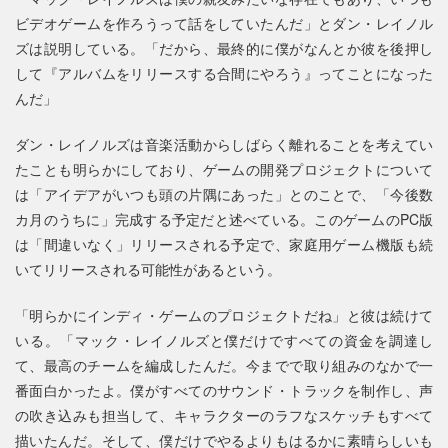
ビデオゲームを作ろうって話をしていたんだ」とダン・レイノル
ズは説明している。「だから、最終的に僕がなんとか彼を後押し
して『アルバムをリリースする合間にやろう』ってことになった
んだ」
ダン・レイノルズは音楽活動からしばらく離れることを考えてい
たことも明らかにしており、ゲームの開発プロジェクトについて
は「アイデアがいつも頭の片隅にあった」とのことで、「今後数
カ月のうちに」完成する予定だと述べている。このゲームのPC版
は「間違いなく」リリースされる予定で、家庭用ゲーム機版も続
いてリリースされる可能性があるという。
「明らかにインディ・ゲームのプロジェクトだね」と彼は続けて
いる。「マック・レイノルズと僕だけですべての資金を調達し
て、最高のチームを編成したんだ。今までで取り組みのなかで一
番面白かったよ。僕がすべてのサウンド・トラックを制作し、声
の吹き込みも担当して、キャラクターのラフなスケッチもすべて
描いたんだ。そして、僕だけでやるよりもはるかに素晴らしいも