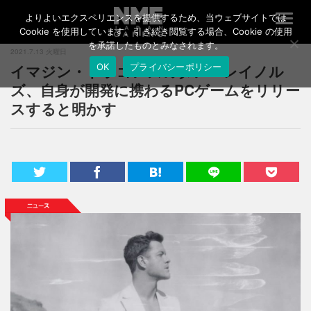
よりよいエクスペリエンスを提供するため、当ウェブサイトでは
T
o
Cookie を使用しています。引き続き閲覧する場合、Cookie の使用
g
を承諾したものとみなされます。
2021.7.13 火曜日
g
イマジン・ドラゴンズのダン・レイノル
OK
プライバシーポリシー
l
e
ズ、自身が開発に携わるPCゲームをリリー
n
スすると明かす
a
v
i
g
a
t
i
o
n