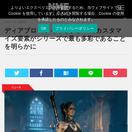
よりよいエクスペリエンスを提供するため、当ウェブサイトでは
T
o
Cookie を使用しています。引き続き閲覧する場合、Cookie の使用
g
を承諾したものとみなされます。
2021.7.2 金曜日
g
ディアブロ IV、キャラクターのカスタマ
OK
プライバシーポリシー
l
e
イズ要素がシリーズで最も多彩であること
n
を明らかに
a
v
i
g
a
t
i
o
n