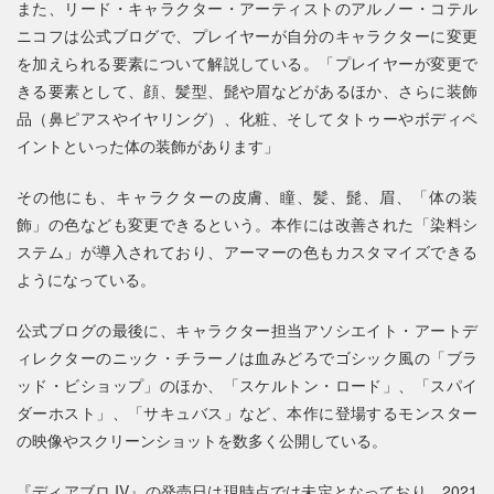
また、リード・キャラクター・アーティストのアルノー・コテル
ニコフは公式ブログで、プレイヤーが自分のキャラクターに変更
を加えられる要素について解説している。「プレイヤーが変更で
きる要素として、顔、髪型、髭や眉などがあるほか、さらに装飾
品（鼻ピアスやイヤリング）、化粧、そしてタトゥーやボディペ
イントといった体の装飾があります」
その他にも、キャラクターの皮膚、瞳、髪、髭、眉、「体の装
飾」の色なども変更できるという。本作には改善された「染料シ
ステム」が導入されており、アーマーの色もカスタマイズできる
ようになっている。
公式ブログの最後に、キャラクター担当アソシエイト・アートデ
ィレクターのニック・チラーノは血みどろでゴシック風の「ブラ
ッド・ビショップ」のほか、「スケルトン・ロード」、「スパイ
ダーホスト」、「サキュバス」など、本作に登場するモンスター
の映像やスクリーンショットを数多く公開している。
『ディアブロ IV』の発売日は現時点では未定となっており、2021