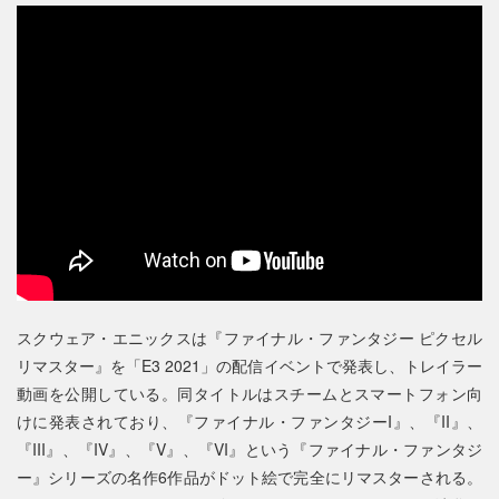
スクウェア・エニックスは『ファイナル・ファンタジー ピクセル
リマスター』を「E3 2021」の配信イベントで発表し、トレイラー
動画を公開している。同タイトルはスチームとスマートフォン向
けに発表されており、『ファイナル・ファンタジーI』、『II』、
『III』、『IV』、『V』、『VI』という『ファイナル・ファンタジ
ー』シリーズの名作6作品がドット絵で完全にリマスターされる。