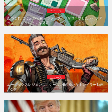
ニュース
あつまれ どうぶつの森、カラーポップがコラボしたメイクア
ップ・コレクションを発表
ニュース
エーペックスレジェンズ、シーズン8の新たなトレイラー動画
が公開