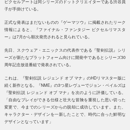
ピクセルアートは同シリーズのドットクリエイターである渋谷員
子が手掛けている。
正式な発表はまだないものの『ゲーマツウ』に掲載されたリーク
情報によると、『ファイナル・ファンタジー ピクセルリマスタ
ー』は7月から順次発売されると見られている。
先日、スクウェア・エニックスの代表作である『聖剣伝説』シリ
ーズが新たなプラットフォーム向けに開発中であるとシリーズ30
周年記念放送番組で発表されている。
これは、『聖剣伝説 レジェンド オブ マナ』のHDリマスター版に
続く新作となる。『NME』の3つ星レヴューでジョン・ベイルズは
『聖剣伝説 レジェンド オブ マナ』を次のように評価している。
「自由なプレイができる仕様と壮大な冒険を重視した思い切った
変更で、今までのシリーズからの脱却に成功しています。また、
キャラクター・デザインを一新したことで、時代に合った鮮明な
デザインとなっています」