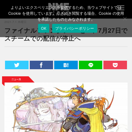
よりよいエクスペリエンスを提供するため、当ウェブサイトでは
T
o
Cookie を使用しています。引き続き閲覧する場合、Cookie の使用
g
を承諾したものとみなされます。
2021.7.1 木曜日
g
ファイナルファンタジーVとVI、7月27日で
OK
プライバシーポリシー
l
e
スチームでの配信が停止へ
n
a
v
i
g
a
t
i
o
n