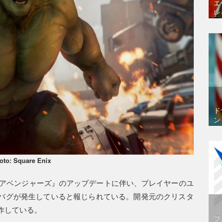
エ
レ
ド
ン
oto: Square Enix
『アベンジャーズ』のアップデートに伴い、プレイヤーのユ
るバグが発生していると報じられている。開発元のクリスタ
作している。
フ