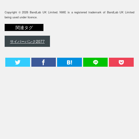
Copyright © 2026 BandLab UK Limited. NME is a registered trademark of BandLab UK Limited
being used under licence.
関連タグ
サイバーパンク2077