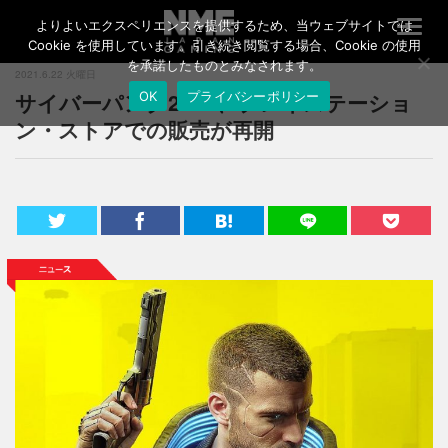
よりよいエクスペリエンスを提供するため、当ウェブサイトでは
T
o
Cookie を使用しています。引き続き閲覧する場合、Cookie の使用
g
を承諾したものとみなされます。
2021.6.22 火曜日
g
サイバーパンク2077、プレイステーショ
OK
プライバシーポリシー
l
e
ン・ストアでの販売が再開
n
a
v
i
g
a
t
i
o
n