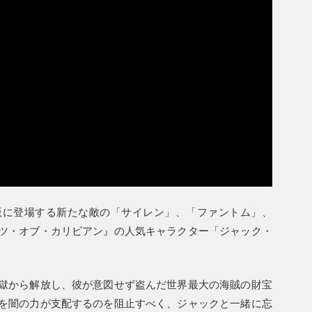
版に登場する新たな敵の「サイレン」、「ファントム」、
ツ・オブ・カリビアン』の人気キャラクター「ジャック・
獄から解放し、彼が意図せず盗んだ世界最大の海賊の財宝
を闇の力が支配するのを阻止すべく、ジャックと一緒に忘