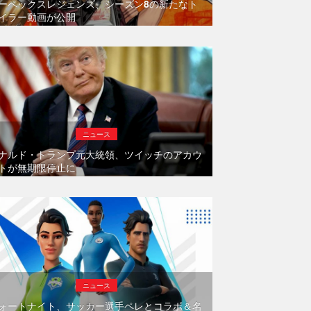
ーペックスレジェンズ、シーズン8の新たなト
イラー動画が公開
ニュース
ナルド・トランプ元大統領、ツイッチのアカウ
トが無期限停止に
ニュース
ォートナイト、サッカー選手ペレとコラボ＆名