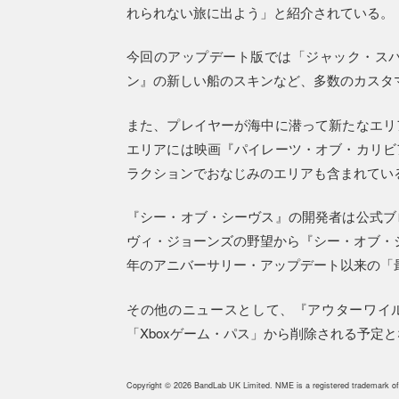
れられない旅に出よう」と紹介されている。
今回のアップデート版では「ジャック・ス
ン』の新しい船のスキンなど、多数のカスタ
また、プレイヤーが海中に潜って新たなエリ
エリアには映画『パイレーツ・オブ・カリビ
ラクションでおなじみのエリアも含まれてい
『シー・オブ・シーヴス』の開発者は公式ブ
ヴィ・ジョーンズの野望から『シー・オブ・シ
年のアニバーサリー・アップデート以来の「
その他のニュースとして、『アウターワイ
「Xboxゲーム・パス」から削除される予定
Copyright © 2026 BandLab UK Limited. NME is a registered trademark of