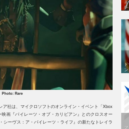
エ
レ
ド
ン
Photo: Rare
ア社は、マイクロソフトのオンライン・イベント「Xbox
で、ディズニー映画『パイレーツ・オブ・カリビアン』とのクロスオー
・シーヴス：ア・パイレーツ・ライフ』の新たなトレイラ
フ