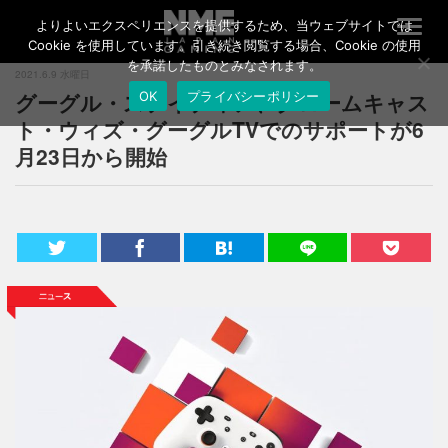
よりよいエクスペリエンスを提供するため、当ウェブサイトでは
T
o
Cookie を使用しています。引き続き閲覧する場合、Cookie の使用
g
を承諾したものとみなされます。
2021.6.9 水曜日
g
グーグル・ステイディア、クロームキャス
OK
プライバシーポリシー
l
e
ト・ウィズ・グーグルTVでのサポートが6
n
月23日から開始
a
v
i
g
a
t
i
o
n