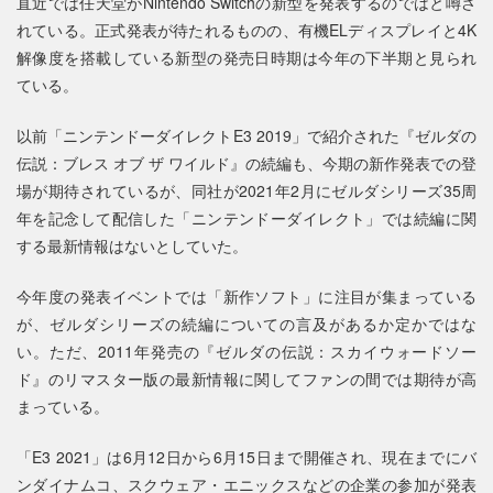
直近では任天堂がNintendo Switchの新型を発表するのではと噂さ
れている。正式発表が待たれるものの、有機ELディスプレイと4K
解像度を搭載している新型の発売日時期は今年の下半期と見られ
ている。
以前「ニンテンドーダイレクトE3 2019」で紹介された『ゼルダの
伝説：ブレス オブ ザ ワイルド』の続編も、今期の新作発表での登
場が期待されているが、同社が2021年2月にゼルダシリーズ35周
年を記念して配信した「ニンテンドーダイレクト」では続編に関
する最新情報はないとしていた。
今年度の発表イベントでは「新作ソフト」に注目が集まっている
が、ゼルダシリーズの続編についての言及があるか定かではな
い。ただ、2011年発売の『ゼルダの伝説：スカイウォードソー
ド』のリマスター版の最新情報に関してファンの間では期待が高
まっている。
「E3 2021」は6月12日から6月15日まで開催され、現在までにバ
ンダイナムコ、スクウェア・エニックスなどの企業の参加が発表