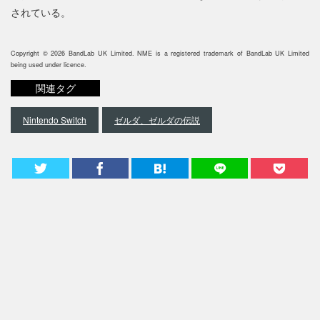
されている。
Copyright © 2026 BandLab UK Limited. NME is a registered trademark of BandLab UK Limited
being used under licence.
関連タグ
Nintendo Switch
ゼルダ、ゼルダの伝説