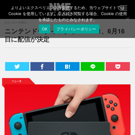
よりよいエクスペリエンスを提供するため、当ウェブサイトでは
T
o
Cookie を使用しています。引き続き閲覧する場合、Cookie の使用
g
を承諾したものとみなされます。
2021.6.3 木曜日
g
ニンテンドーダイレクトE3 2021、6月16
OK
プライバシーポリシー
l
e
日に配信が決定
n
a
v
i
g
a
t
i
o
n