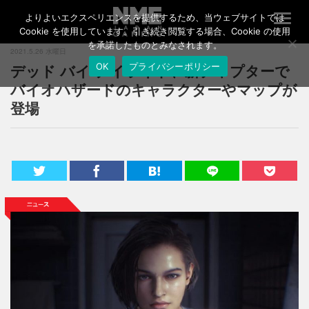
よりよいエクスペリエンスを提供するため、当ウェブサイトでは
T
o
Cookie を使用しています。引き続き閲覧する場合、Cookie の使用
g
を承諾したものとみなされます。
2021.5.26 水曜日
g
デッド バイ デイライト、新チャプターで
OK
プライバシーポリシー
l
e
バイオハザードのキャラクターやマップが
n
登場
a
v
i
g
a
t
i
o
n