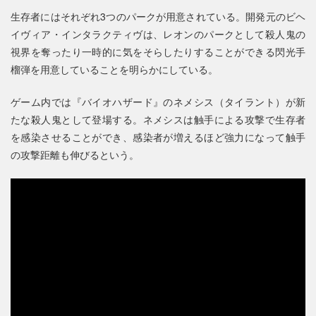
生存者にはそれぞれ3つのパークが用意されている。開発元のビヘ
イヴィア・インタラクティヴは、レオンのパークとして殺人鬼の
視界を奪ったり一時的に気をそらしたりすることができる閃光手
榴弾を用意していることを明らかにしている。
ゲーム内では『バイオハザード』のネメシス（タイラント）が新
たな殺人鬼として登場する。ネメシスは触手による攻撃で生存者
を感染させることができ、感染者が増えるほど強力になって触手
の攻撃距離も伸びるという。