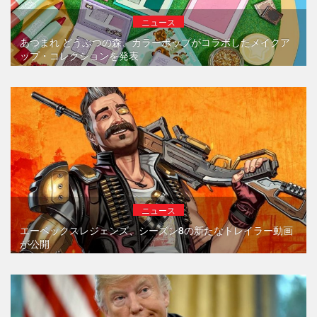
ニュース
あつまれ どうぶつの森、カラーポップがコラボしたメイクア
ップ・コレクションを発表
ニュース
エーペックスレジェンズ、シーズン8の新たなトレイラー動画
が公開