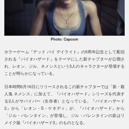
Photo: Capcom
ホラーゲーム『デッド バイ デイライト』の5周年記念として配信
される『バイオハザード』をテーマにした新チャプターが公開さ
れ、レオン、ジル、ネメシスという3人のキャラクターが登場する
ことが明らかになっている。
日本時間6月16日にリリースされるこの新チャプターでは「新・殺
人鬼 ネメシス」に加えて、『バイオハザード』シリーズを代表す
る2人がサバイバー（生存者）となっている。『バイオハザード
2』から「レオン・S・ケネディ」が、『バイオハザード』から
「ジル・バレンタイン」が登場し、ジル・バレンタインの姿はリ
メイク版『バイオハザード3』のものとなる。