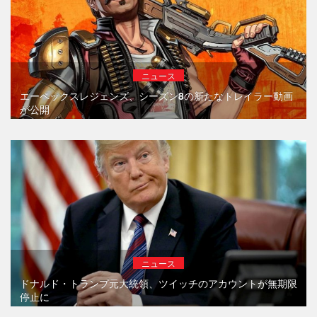
ニュース
エーペックスレジェンズ、シーズン8の新たなトレイラー動画
が公開
ニュース
ドナルド・トランプ元大統領、ツイッチのアカウントが無期限
停止に