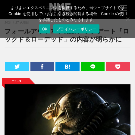
よりよいエクスペリエンスを提供するため、当ウェブサイトでは
T
o
Cookie を使用しています。引き続き閲覧する場合、Cookie の使用
g
を承諾したものとみなされます。
2021.4.27 火曜日
g
フォールアウト76、最新アップデート「ロ
OK
プライバシーポリシー
l
e
ックド＆ローデッド」の内容が明らかに
n
a
v
i
g
a
t
i
o
n