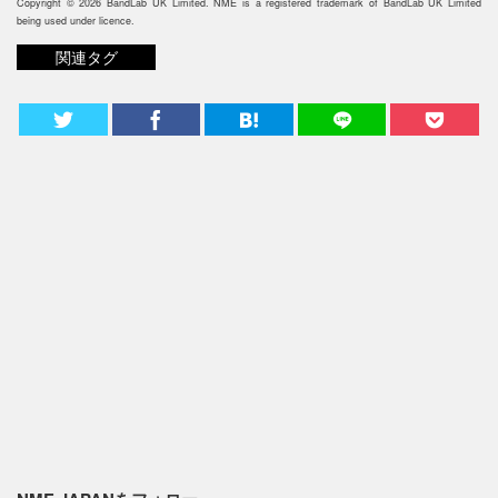
Copyright © 2026 BandLab UK Limited. NME is a registered trademark of BandLab UK Limited
being used under licence.
関連タグ