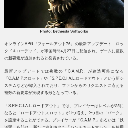
Photo: Bethesda Softworks
オンラインRPG『フォールアウト76』の最新アップデート「ロッ
クド＆ローデッド」が米国時間4月27日に配信され、ゲームに複数
の新要素が追加されると発表されている。
最新アップデートでは複数の「C.A.M.P.」が建造可能になる
「C.A.M.P.スロット」や「S.P.E.C.I.A.L.ロードアウト」という新シ
ステムなどが導入されており、ファンからのリクエストに応える
複数の新要素が実現する形となっている。
「S.P.E.C.I.A.L.ロードアウト」では、プレイヤーはレベルが25に
なると「ロードアウトスロット」が1つ増え、2つ目の「パーク」
を設定することができる。プレイヤーが「C.A.M.P.」あるいは「鉄
道駅」を訪れ、新たに追加された「パンチカードマシン」を使用