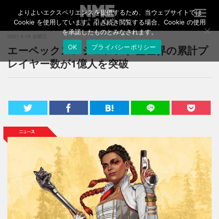
よりよいエクスペリエンスを提供するため、当ウェブサイトでは
T
o
Cookie を使用しています。引き続き閲覧する場合、Cookie の使用
g
を承諾したものとみなされます。
2021.4.16 金曜日
g
エーペックスレジェンズ、全世界の累計プ
OK
プライバシーポリシー
l
e
レイヤー数が1億人を突破
n
a
v
i
g
a
t
i
o
n