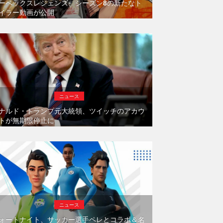
ーペックスレジェンズ、シーズン8の新たなト
イラー動画が公開
ニュース
ナルド・トランプ元大統領、ツイッチのアカウ
トが無期限停止に
ニュース
ォートナイト、サッカー選手ペレとコラボ＆名