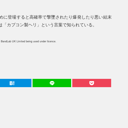
めに登場すると高確率で撃墜されたり爆発したり悪い結末
は「カプコン製ヘリ」という言葉で知られている。
 BandLab UK Limited being used under licence.