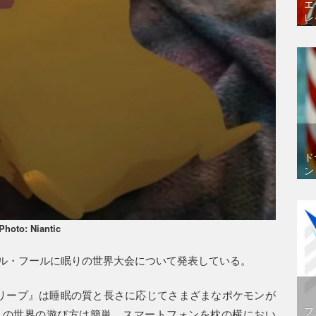
エ
レ
ド
ン
Photo: Niantic
リル・フールに眠りの世界大会について発表している。
スリープ』は睡眠の質と長さに応じてさまざまなポケモンが
フ
この世界の遊び方は簡単、スマートフォンを枕の横におい