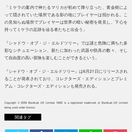
「ミケラの案内で神たるマリカが初めて降り立った、黄金樹によ
って隠されていた場所である影の地にプレイヤーは招かれる。こ
の見知らぬ場所でプレイヤーは世界の暗い秘密を発見し、下心を
持ってミケラの足跡を辿る者たちと出会う」
『シャドウ・オブ・ジ・エルドツリー』では謎と危険に満ちた多
彩なシチュエーション、新たに加わった武器や防具の数々、そし
て自由度の高い冒険を楽しむことができるという。
『シャドウ・オブ・ジ・エルドツリー』は6月21日にリリースされ
ることが発表されており、コレクターズ・エディションとプレミ
アム・コレクターズ・エディションも発売される。
Copyright © 2026 BandLab UK Limited. NME is a registered trademark of BandLab UK Limited
being used under licence.
関連タグ