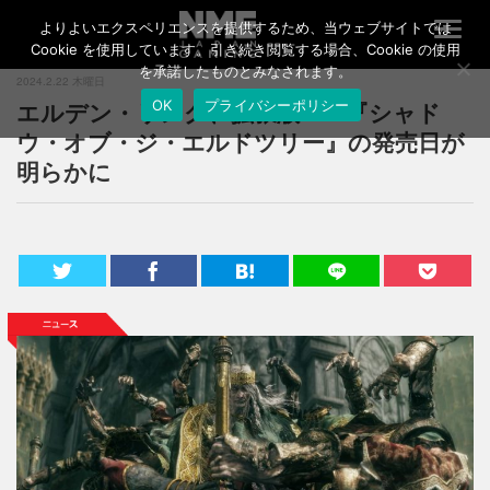
よりよいエクスペリエンスを提供するため、当ウェブサイトでは
T
o
Cookie を使用しています。引き続き閲覧する場合、Cookie の使用
g
を承諾したものとみなされます。
2024.2.22 木曜日
g
エルデン・リング、拡張版DLC『シャド
OK
プライバシーポリシー
l
e
ウ・オブ・ジ・エルドツリー』の発売日が
n
明らかに
a
v
i
g
a
t
i
o
n