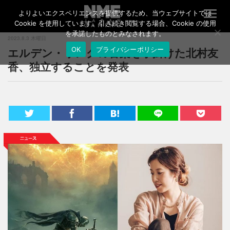
よりよいエクスペリエンスを提供するため、当ウェブサイトでは
T
o
Cookie を使用しています。引き続き閲覧する場合、Cookie の使用
g
を承諾したものとみなされます。
2023.8.3 木曜日
g
エルデン・リングの音楽を手掛けた北村友
OK
プライバシーポリシー
l
e
香、独立することを発表
n
a
v
i
g
a
t
i
o
n