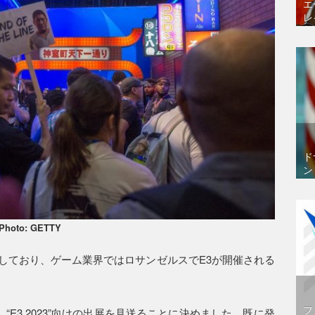
エ
レ
ド
ン
Photo: GETTY
しており、ゲーム業界ではロサンゼルスでE3が開催される
フ
“E3 2023”向けの出展を見送ることに決めました。既に発