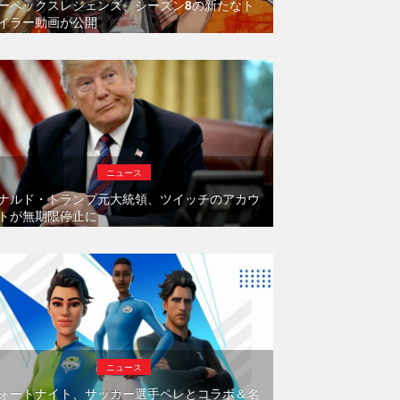
ーペックスレジェンズ、シーズン8の新たなト
イラー動画が公開
ニュース
ナルド・トランプ元大統領、ツイッチのアカウ
トが無期限停止に
ニュース
ォートナイト、サッカー選手ペレとコラボ＆名