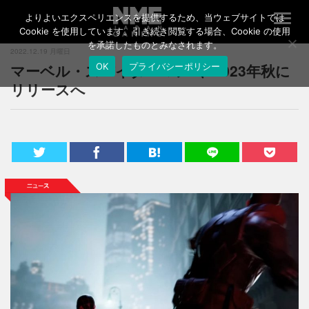
よりよいエクスペリエンスを提供するため、当ウェブサイトでは
T
o
Cookie を使用しています。引き続き閲覧する場合、Cookie の使用
g
を承諾したものとみなされます。
2022.12.19 月曜日
g
マーベル・スパイダーマン2、2023年秋に
OK
プライバシーポリシー
l
e
リリースへ
n
a
v
i
g
a
t
i
o
n