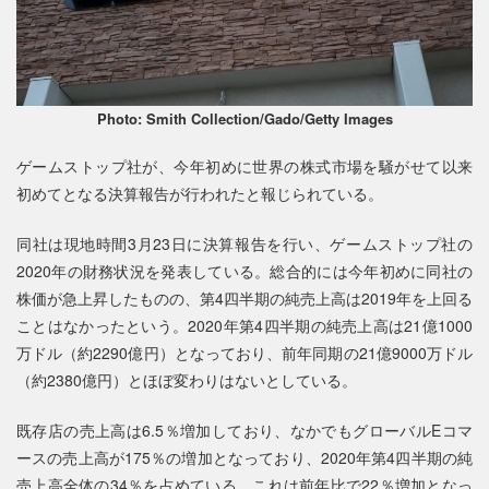
Photo: Smith Collection/Gado/Getty Images
ゲームストップ社が、今年初めに世界の株式市場を騒がせて以来
初めてとなる決算報告が行われたと報じられている。
同社は現地時間3月23日に決算報告を行い、ゲームストップ社の
2020年の財務状況を発表している。総合的には今年初めに同社の
株価が急上昇したものの、第4四半期の純売上高は2019年を上回る
ことはなかったという。2020年第4四半期の純売上高は21億1000
万ドル（約2290億円）となっており、前年同期の21億9000万ドル
（約2380億円）とほぼ変わりはないとしている。
既存店の売上高は6.5％増加しており、なかでもグローバルEコマ
ースの売上高が175％の増加となっており、2020年第4四半期の純
売上高全体の34％を占めている。これは前年比で22％増加となっ