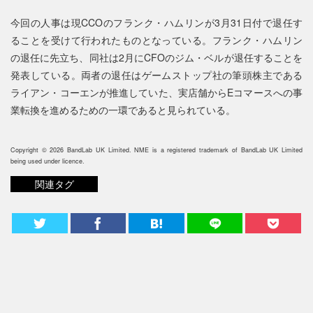
今回の人事は現CCOのフランク・ハムリンが3月31日付で退任す
ることを受けて行われたものとなっている。フランク・ハムリン
の退任に先立ち、同社は2月にCFOのジム・ベルが退任することを
発表している。両者の退任はゲームストップ社の筆頭株主である
ライアン・コーエンが推進していた、実店舗からEコマースへの事
業転換を進めるための一環であると見られている。
Copyright © 2026 BandLab UK Limited. NME is a registered trademark of BandLab UK Limited
being used under licence.
関連タグ