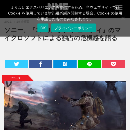
よりよいエクスペリエンスを提供するため、当ウェブサイトでは
T
o
Cookie を使用しています。引き続き閲覧する場合、Cookie の使用
g
を承諾したものとみなされます。
2022.11.25 金曜日
g
ソニー、『コール オブ デューティ』のマ
OK
プライバシーポリシー
l
e
イクロソフトによる独占の危機感を語る
n
a
v
i
g
a
t
i
o
n