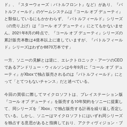
ド』、『スターウォーズ：バトルフロント』など）があり、『バ
トルフィールド』のゲームシステムは『コール オブ デューティ』
と類似しているにもかかわらず、『バトルフィールド』シリーズ
（の売り上げ）は『コール オブ デューティ』にとてもかないませ
ん。2021年8月の時点で、『コール オブ デューティ』シリーズの
累計販売本数は4億本以上に達していますが、『バトルフィール
ド』シリーズはわずか8870万本です」
一方、ソニーの見解とは逆に、エレクトロニック・アーツのCEO
であるアンドリュー・ウィルソンは今年9月に『コール オブ デュ
ーティ』がXboxで独占販売されるのは『バトルフィールド』にと
って「とてつもないチャンス」だと述べている。
今回の買収に際してマイクロソフトは、プレイステーション版
『コール オブ デューティ』を販売する10年契約をソニーに提案し
て、同シリーズを「Xbox」で独占販売する計画を繰り返し否定し
ている。しかし、ソニーはマイクロソフトにはいずれ同シリーズ
を独占する意思があると指摘しており、アクティヴィジョン・ブ