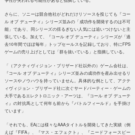
さらに、ソニーは競合他社がどれだけリソースを投じても『コー
ル オブ デューティ』シリーズ並みの「成功作を開発するのは不可
能」であり、同シリーズの揺るぎない人気には追いつけないと主
張している。加えて、『コール オブ デューティ』シリーズが「過
去10年間でほぼ毎年」トップセールスを記録しており、特にFPS
ゲームの売り上げとしては「群を抜いている」と指摘している。
「（アクティヴィジョン・ブリザード社以外の）ゲーム会社は、
『コール オブ デューティ』シリーズ並みの成功作を産み出せるリ
ソースやノウハウを持っていません。具体的な例として、アクテ
ィヴィジョン・ブリザード社に次ぐサードパーティー・ゲームの
大手であるエレクトロニック・アーツは、『コール オブ デューテ
ィ』の対抗馬として何年も前から『バトルフィールド』を手掛け
ています」
「それでも、EAには様々なAAAタイトルを開発してきた実績（例
えば『FIFA』、『マス・エフェクト』、『ニードフォースピー