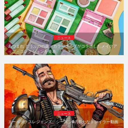
ニュース
あつまれ どうぶつの森、カラーポップがコラボしたメイクア
ップ・コレクションを発表
ニュース
エーペックスレジェンズ、シーズン8の新たなトレイラー動画
が公開