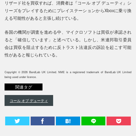
リザード社を買収すれば、消費者は『コール オブ デューティ』シ
リーズをプレイするためにプレイステーションからXboxに乗り換
える可能性があると主張し続けている。
各国の機関が調査を進める中、マイクロソフトは買収が承認され
ると「確信しています」と述べている。しかし、米連邦取引委員
会は買収を阻止するために反トラスト法違反の訴訟を起こす可能
性があると報じられている。
Copyright © 2026 BandLab UK Limited. NME is a registered trademark of BandLab UK Limited
being used under licence.
関連タグ
コール オブ デューティ