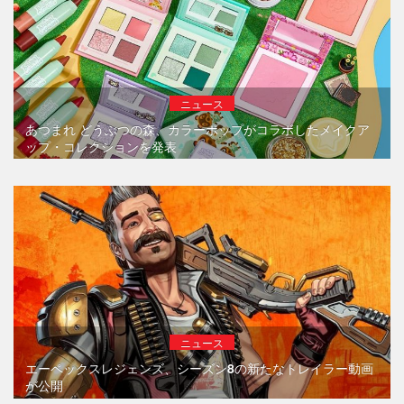
ニュース
あつまれ どうぶつの森、カラーポップがコラボしたメイクア
ップ・コレクションを発表
ニュース
エーペックスレジェンズ、シーズン8の新たなトレイラー動画
が公開