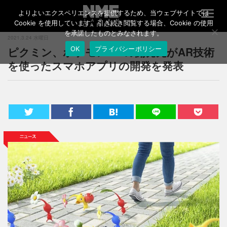
よりよいエクスペリエンスを提供するため、当ウェブサイトでは
T
o
Cookie を使用しています。引き続き閲覧する場合、Cookie の使用
g
を承諾したものとみなされます。
2021.3.24 水曜日
g
ピクミン、ポケモンGOの開発元がAR技術
OK
プライバシーポリシー
l
e
を使ったスマホアプリの開発を発表
n
a
v
i
g
a
t
i
o
n