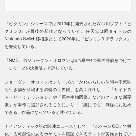
『ピクミン』シリーズでは2013年に発売されたWiiU用ソフト『ピ
クミン3』が最後の新作となっていた。任天堂は同タイトルの
Nintendo Switch移植版として2020年に『ピクミン3 デラックス』
を発売している。
『NME』のジョーダン・オロマンは5つ星中4つ星の評価をつけて
「シリーズの決定版」と評している。
ジョーダン・オロマンはシリーズの「かわいらしい仲間や不気味
な生き物が登場する独特の世界観」を高く評価し、「『サイドス
トーリー；ミッション』や『原生生物図鑑』などのクールな新要
素」が本作に追加されることにより「（誰にでも）気軽にお勧め
できる」作品になっていると述べている。
ナイアンティック社の関連ニュースとして、『ポケモンGO』で孵
化する可能性のあるポケモンを確認できるテストが実施されてい